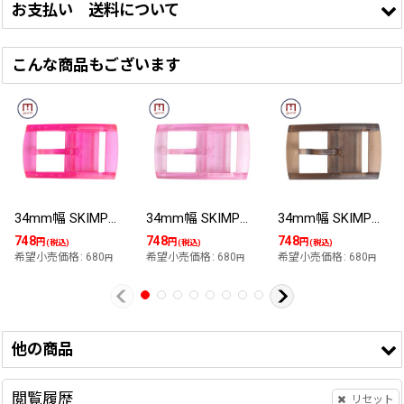
お支払い 送料について
の販売」、「簡易包装でのお届け」、「価格改定」、
この商品はギフトラッピング
対応できません。
「
メール便250円
配送対応」に変更させて頂きました。
こんな商品もございます
・SKIMPベルト、34mm幅専用の交換可能なバックルで
・こちらの商品は「メール便250円配送」対応商品です。
す。
・ゆうパック送料一律600円 7,000円以上のご注文で送料
他社製ベルトには適合しません。
無料
・ファッションや気分に合わせてコーディネートをお楽し
・お支払方法は
こちら
から
みください。
・金属部品を使用していないので、金属アレルギーの方も
楽天会員様は楽天IDでログイン状態の場合、以下にポイ
・
安心してお使いいただけます。
34mm幅 SKIMPベルト用 バックル 金属アレルギー対応 メール便可 ネオンピンク
34mm幅 SKIMPベルト用 バックル 金属アレルギー対応 メール便可 ライトピンク
34mm幅 SKIMPベルト用 バックル 金属アレルギー対応 メール便可 ベージュ
ントが表示されます。
8
748
748
748
円
円
円
(税込)
(税込)
(税込)
・バックルには素材上製造過程で生ずる「バリ」のカット
望小売価格
:
680
希望小売価格
:
680
希望小売価格
:
680
希望
円
円
円
跡（数ミリ程度）バックル側面に残る場合がございます。
デザイン性、耐久性には問題ないと判断していますが、
気になる方はご遠慮ください。
他の商品
・豊富な
カラーバリエーション
からお選びいただけます。
閲覧履歴
リセット