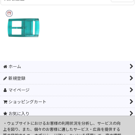
品名／型
SKIMP BELT Buckle Turquoise / BOB-24
番
サイズ
サイズ : 長さ 約 8 cm , 幅 約 4.4 cm
素材／材質
ポリカーボネート
色
ターコイズ
SKIMPキーリング
[
KE-01
]
SKIMP シリコンラバーベルト メンズ レディース 長さ約135cm 幅約3.4cm【白 ホワイト】
モニターの発色具合、生産時期によって実際のも
380
円
(税込)
4,048
オープン価格
円
(税込)
ざいます。ご了承ください。
希望小売価格
:
3,680
円
ご注意事項
直射日光、高温多湿を避け、暗所にて保管下さい
ラバーベルト ゴルフ 乗馬 旅行 金属アレルギー シリコンベルト ベルト ループ フランスブランド SKIMP BELT Originale Loop
メンテナンスは水、ぬるま湯で中性洗剤、ハンド
385
ホーム
円
(税込)
アルコール、ベンジン、シンナー、漂白剤等は使
希望小売価格
:
450
円
交換可能商品・・・SKIMPベルト34mm幅専用品
新規登録
ポリカーボネート素材を使用。
オプション選択
マイページ
その他
抗菌性、低刺激性、耐久性。
石けん洗いが可能。耐塩素性。
ショッピングカート
Made in China
お気に入り
JANコード 4571448483923
・ウェブサイトにおけるお客様の利用状況を分析し、サービスの向
閲覧履歴
上を図り、また、個々のお客様に適したサービス・広告を提供する