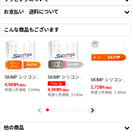
・お客様の声をもとに2025年夏より「クリアケース無しで
お支払い 送料について
のばら売り販売」、「簡易包装
メール便
でのお届け」での
この商品はギフトラ
宅配便お届けは可能です。ご利用案内ページ
販売をさせて頂きました。
ッピング
を確認下さい。
・
メール便配送350円は1点
のみまでとなります。2点以上
こんな商品もございます
・メール便400円、ゆうパック送料一律600円 7,000円以上のご注
は宅配便をお選びください。
文で送料無料
・
バックル
、
ループ
、ケースはありません。ベルトの帯の
・ お支払方法は
こちら
から
みお届けとなります。
・楽天会員様は楽天IDでログイン状態の場合、以下にポイントが表
示されます。
・お届け後にお好みの長さにカット頂き、お持ちのバック
ルを取付けてご使用下さい。
SKIMP シリコンラバーベルト メンズ レディース 長さ約135cm 幅約3.4cm【橙色 オレンジ】
SKIMP シリコンラバーベルト メンズ レディース 長さ約135cm 幅約3.4cm【灰色 ライトグレー】
SKIMP シリコンラバーベルト ※帯のみ 単品販売 長さ約135cm 幅約3.4cm メール便可【橙色 オレンジ】
カットした余分なベルトは
キーリング
にも活用できま
4,048
円
(税込)
2,728
2
円
す。
(税込)
4,048
希望小売価格
:
3,680
円
円
(税込)
希望小売価格
:
2,480
円
希望小売価格
:
3,680
円
品名／型
SKIMP BELT Originale Yellow / BON-07
番
サイズ
フリーサイズ : 長さ 約 135 cm , 幅 約 3.4 cm
素材／材
他の商品
シリコンゴム
質