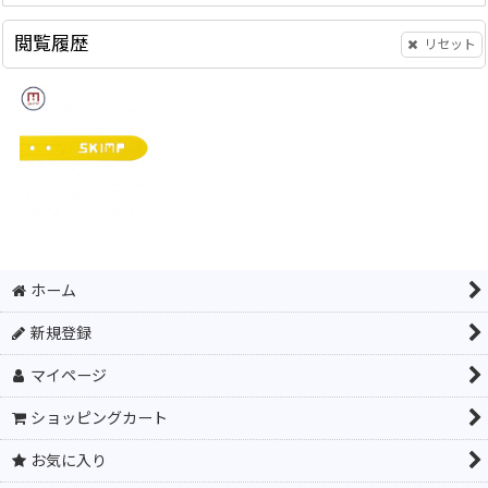
色
黄色 イエロー
閲覧履歴
リセット
ロットによってデザインが異なる場合がございま
ん。
モニターの発色の具合によって実際のものと色が
ご注意事
了承ください。
項
変色の原因となります、直射日光、高温多湿、紫
SKIMPキーリング
[
KE-01
]
34mm幅 SKIMPベルト用 バックル 金属アレルギー対応 メール便可 ホワイト (白)
管下さい。
380
748
円
円
(税込)
(税込)
メンテナンスは水、ぬるま湯で中性洗剤、ハンド
オープン価格
希望小売価格
:
680
円
アルコール、ベンジン、シンナー、漂白剤等は使
ラバーベルト ゴルフ 乗馬 旅行 金属アレルギー シリコンベルト ベルト ループ フランスブランド SKIMP BELT Originale Loop
抗菌性、低刺激性、耐久性。
385
ホーム
円
(税込)
その他
石けん洗い可能。耐塩素性。
希望小売価格
:
450
円
Made in China
新規登録
オプション選択
マイページ
ショッピングカート
JANコード 4571448484302
お気に入り