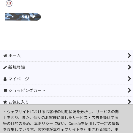
ご了承ください。
ご注意事
・直射日光、月光、車内や高温多湿を避け、必ず
項
・メンテナンスは水、ぬるま湯で中性洗剤、ハン
SKIMPキーリング
[
KE-01
]
34mm幅 SKIMPベルト用 バックル 金属アレルギー対応 メール便可 ホワイト (白)
・アルコール、ベンジン、シンナー、漂白剤等の
380
748
円
円
(税込)
(税込)
抗菌性、低刺激性、耐久性。
オープン価格
希望小売価格
:
680
円
石けん洗いが可能。
その他
ラバーベルト ゴルフ 乗馬 旅行 金属アレルギー シリコンベルト ベルト ループ フランスブランド SKIMP BELT Originale Loop
Made in China
Printed in Japan
385
ホーム
円
(税込)
希望小売価格
:
450
円
新規登録
オプション選択
マイページ
JANコード 4571448484562
ショッピングカート
お気に入り
・ウェブサイトにおけるお客様の利用状況を分析し、サービスの向
閲覧履歴
上を図り、また、個々のお客様に適したサービス・広告を提供する
等の目的のため、本ポリシーに従い、Cookieを使用して一定の情報
ご利用案内
ラバーベルト フランスブランド SKIMP ホワイト (白) 金属アレルギー ゴルフ 長さ約135ｃｍ(ワニ柄）
SKIMP シリコンラバーベルト メンズ レディース 長さ約135cm 幅約3.4cm【黒 ブラック】
SKIMP 帽子 パッチ付【紺 ネイビー】
を収集しています。お客様が本ウェブサイトを利用される場合、ポ