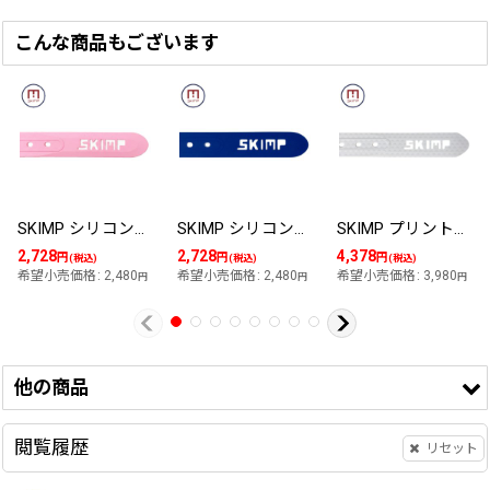
販売をさせて頂きました。
ッピング
を確認下さい。
・
メール便配送400円は1点
のみまでとなります。2点以上
こんな商品もございます
・ゆうパック送料一律600円 7,000円以上のご注文で送料無料
は宅配便をお選びください。
・ お支払方法は
こちら
から
・
バックル
、
ループ
、ケースはありません。ベルトの帯の
みお届けとなります。
・楽天会員様は楽天IDでログイン状態の場合、以下にポイントが表
・お届け後にお好みの長さにカット頂き、お持ちのバック
示されます。
ルを取付けてご使用下さい。
SKIMP シリコンラバーベルト ※帯のみ 単品販売 長さ約135cm 幅約3.4cm メール便可【ライトピンク】
SKIMP シリコンラバーベルト ※帯のみ 単品販売 長さ約135cm 幅約3.4cm メール便可【青 ネイビー】
SKIMP プリントベルト ※帯のみ 単品販売 長さ約140cm 幅約3.4cmメール便可【ゴルフボール】
カットした余分なベルトは
キーリング
にも活用できま
2,728
2,728
4,378
円
円
円
す。
(税込)
(税込)
(税込)
希望小売価格
:
2,480
希望小売価格
:
2,480
希望小売価格
:
3,980
円
円
円
品名／型
SKIMP BELT Printed Army Blue / BPN-17
番
サイズ
フリーサイズ : 長さ 約 140 cm , 幅 約 3.4 cm
他の商品
素材／材
TPU
質
閲覧履歴
色
迷彩ブルー
リセット
・モニターの発色の具合によって実際のものと色