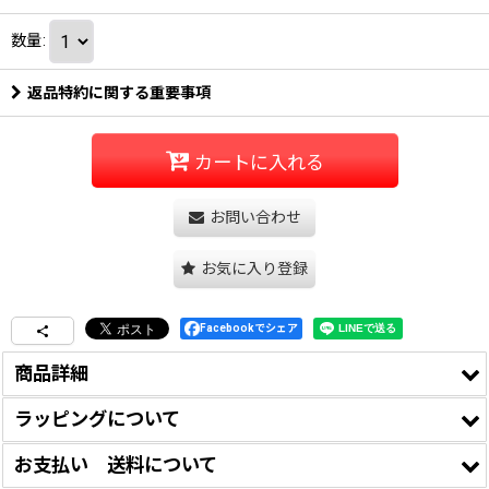
数量
:
返品特約に関する重要事項
カートに入れる
お問い合わせ
お気に入り登録
Facebookでシェア
商品詳細
ラッピングについて
・お客様の声をもとに2025年夏より「クリアケース無しで
お支払い 送料について
のばら売り販売」、「簡易包装
メール便
でのお届け」での
この商品はギフトラ
宅配便お届けは可能です。ご利用案内ページ